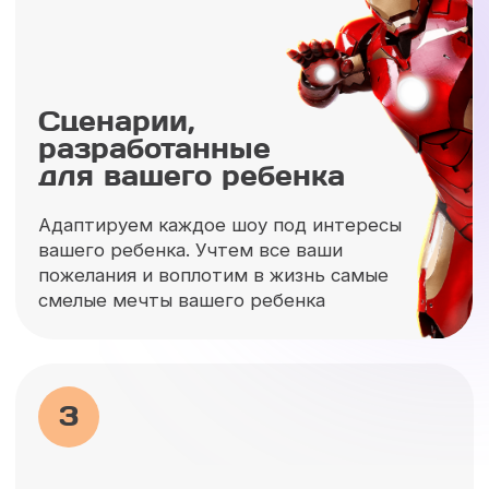
4
От камерных праздников
до масштабных
фестивалей
Нам доверяют детские праздники
тысячи родителей. Ни один крупный
фестиваль с участие анимационных