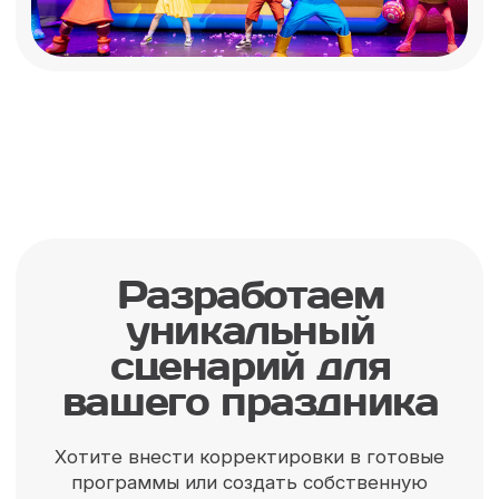
Ми-ми-мишки
Ми-ми-мишки найдут подход
к каждому ребенку и покажут
как нужно веселиться!