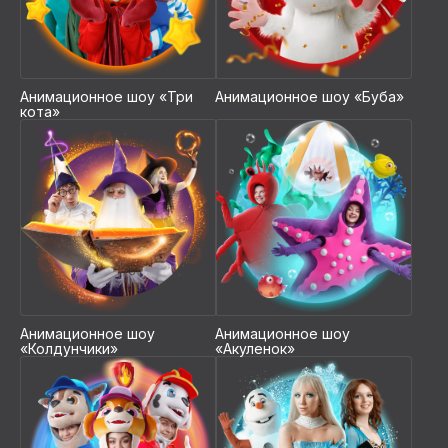
Варианты
организации
Анимационное шоу «Три
Анимационное шоу «Буба»
кота»
праздника
2 мини-шоу
3 профессиональных артиста
Мыльное шоу
Бумажная дискотека
Развивающие интерактивы с детьми
Анимационное шоу
Анимационное шоу
«Колдунчики»
«Акуленок»
Фотосессия с любимыми героями
от 40 000 ₽