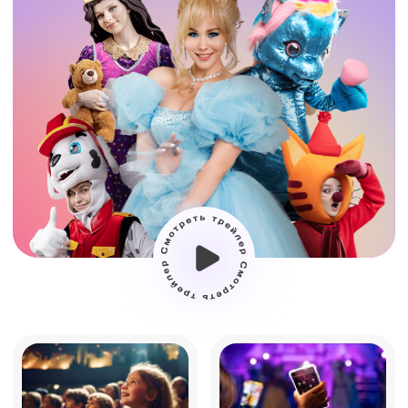
Более 20
Адаптируем
крутых
шоу под ваш
программ
праздник
Создадим
Создадим
уникальный
уникальный
сценарий для вас
сценарий для вас