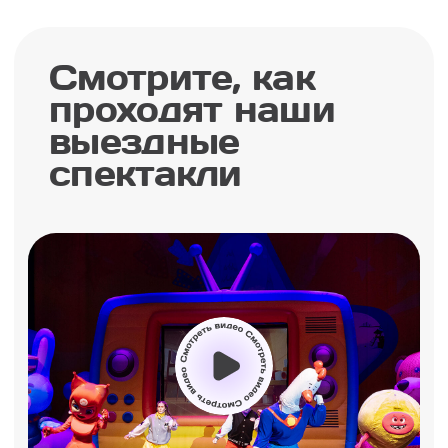
Щенки Спасатели
Отважные Щенки научат маленьких
детишек дружбе и взаимопомощи!