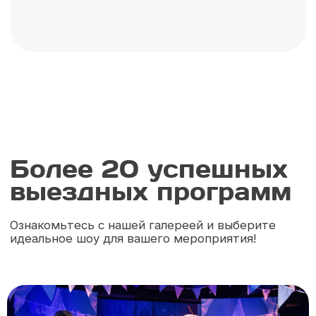
Ваши
впечатления —
наша награда
Билет.Клаб — наш билетный оператор