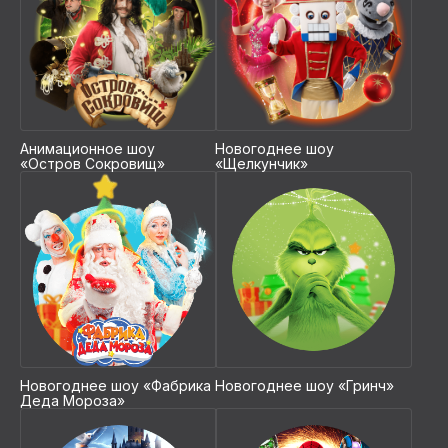
Сам себе режиссер
Возможность разработать
уникальный сценарий шоу
Анимационное шоу
Новогоднее шоу
Корректировка существующего
«Остров Сокровищ»
«Щелкунчик»
спектакля под вас
Любые виды мини-шоу
Стоимость обговаривается
индивидуально
ОРГАНИЗОВАТЬ ШОУ
Новогоднее шоу «Фабрика
Новогоднее шоу «Гринч»
Деда Мороза»