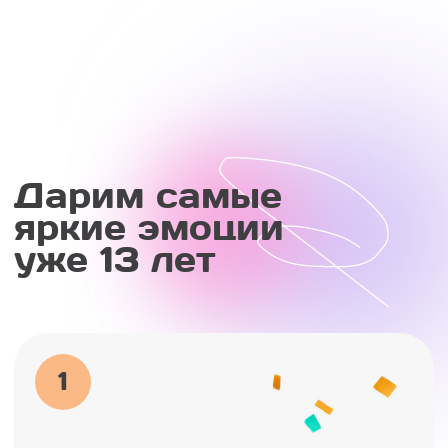
артисты
Мы работаем с самыми популярными
брендами и лицензиями. Только
качественные шоу и особое внимание
к деталям, чтобы создать
неповторимое ощущение встречи
с любимым героем!
2
Сценарии,
разработанные
для вашего ребенка
Адаптируем каждое шоу под интересы
вашего ребенка. Учтем все ваши
пожелания и воплотим в жизнь самые