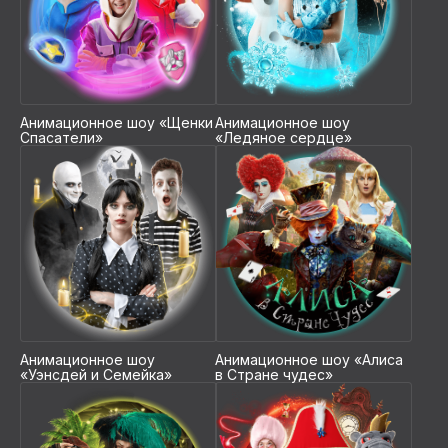
ОРГАНИЗОВАТЬ ШОУ
Театральное шоу
Анимационное шоу «Щенки
Анимационное шоу
Спасатели»
«Ледяное сердце»
4 профессиональных артиста
Звукорежиссер
Администратор
Декорации и реквизит
Звуковое оборудование
Развивающие интерактивы с детьми
2 мини-шоу на выбор
Фотосессия с любимыми героями
Анимационное шоу
Анимационное шоу «Алиса
«Уэнсдей и Семейка»
в Стране чудес»
от 120 000 ₽
ОРГАНИЗОВАТЬ ШОУ